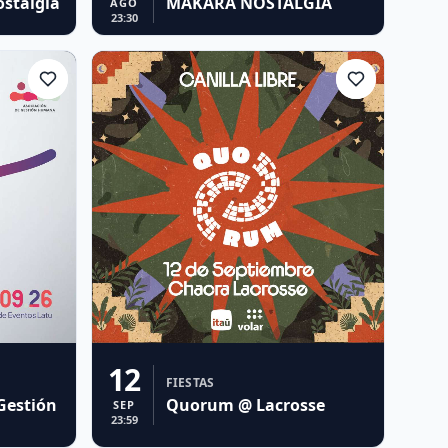
ostalgia
MAKARA NOSTALGIA
AGO
23:30
12
FIESTAS
Gestión
Quorum @ Lacrosse
SEP
23:59