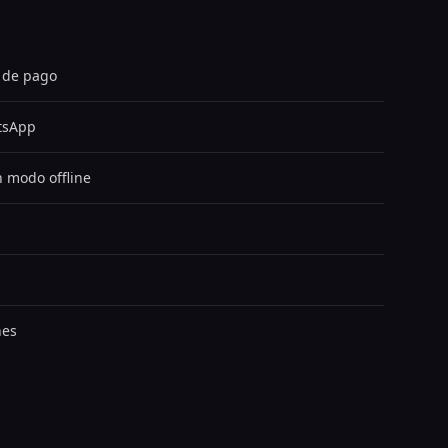
 de pago
tsApp
n modo offline
nes