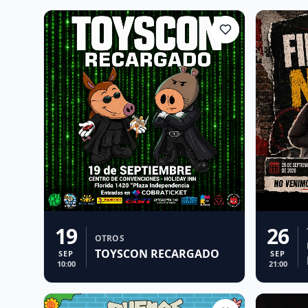
19
26
OTROS
TOYSCON RECARGADO
SEP
SEP
10:00
21:00