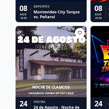
08
08
DEPORTES
Montevideo City Torque
AGO
AGO
vs. Peñarol
18:30
23:59
24
24
FIESTAS
24 de Agosto - Noche de