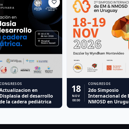
CONGRESOS
CONGRESOS
18
Actualizacion en
2do Simposio
Displasia del desarrollo
Internacional de
NOV
08:00
de la cadera pediátrica
NMOSD en Urugu