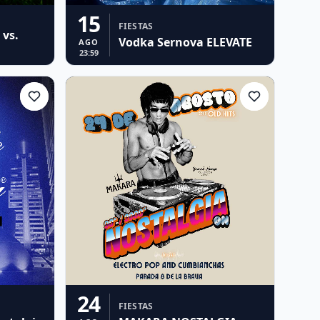
15
FIESTAS
 vs.
Vodka Sernova ELEVATE
AGO
23:59
24
FIESTAS