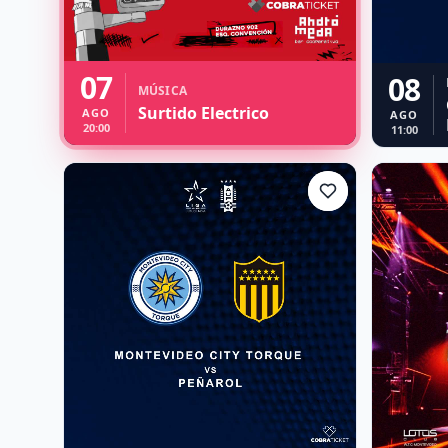
07
08
MÚSICA
Surtido Electrico
AGO
AGO
20:00
11:00