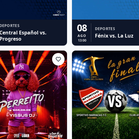
08
DEPORTES
DEPORTES
Central Español vs.
Fénix vs. La Luz
AGO
Progreso
13:00