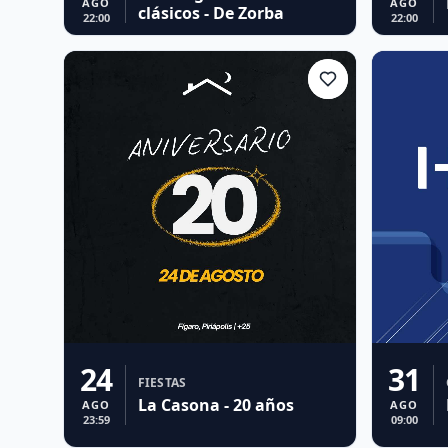
AGO
AGO
clásicos - De Zorba
22:00
22:00
24
31
FIESTAS
La Casona - 20 años
AGO
AGO
23:59
09:00