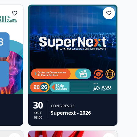
30
CONGRESOS
Supernext - 2026
OCT
08:00
 XIII
ME