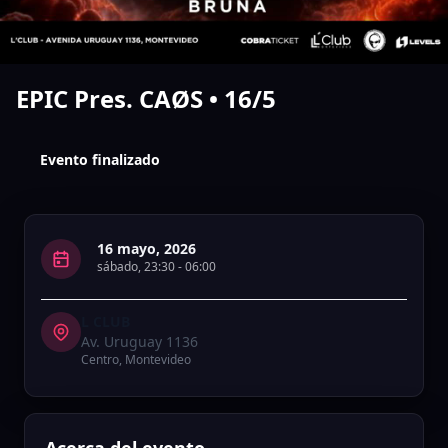
EPIC Pres. CAØS • 16/5
Evento finalizado
16 mayo, 2026
sábado
,
23:30
-
06:00
L CLUB
Av. Uruguay 1136
Centro
,
Montevideo