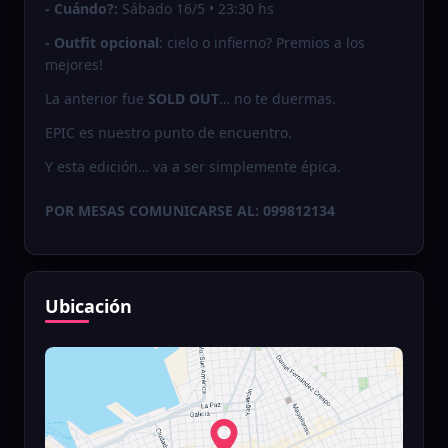
- Cuándo?:
Sábado 16/5 • 23:30 hs
- Outfit opcional
: cielo o infierno? Premios a los
mejores!
La anterior fue
SOLD OUT
… no te duermas.
EPIC es nuestro punto de encuentro.
Y esta edición… va a ser simplemente épica.
POR MESAS COMUNICARSE AL: 099812134
Ubicación