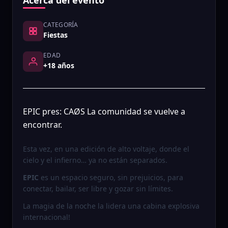
Acerca del evento
CATEGORÍA
Fiestas
EDAD
+18 años
EPIC pres: CAØS La comunidad se vuelve a
encontrar.
Esta vez, en una edición de alto voltaje, donde el
cielo y el infierno… ya no están separados.
EPIC
es un espacio seguro, sin prejuicios, para
conectar, bailar, ser libre y gozar sin límites.
La magia de la noche la lidera una cabina explosiva
internacional!