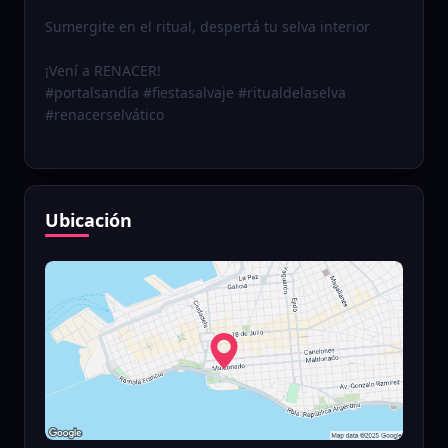
Sumergite en el ritual, despertá tu selva interior
¡Vení a RENACER!
#portalsandía #fiestasalvaje #ritualdelaselva
#renacerselvático
Ubicación