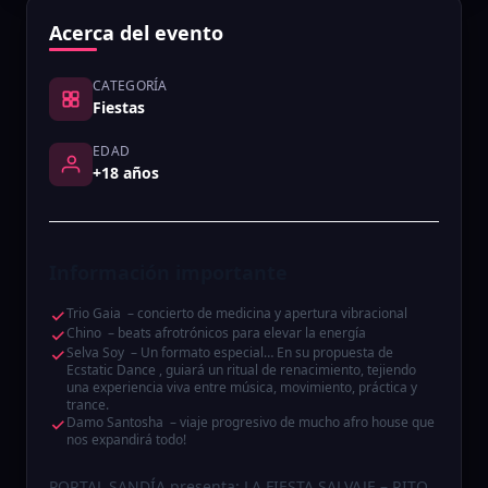
Acerca del evento
CATEGORÍA
Fiestas
EDAD
+18 años
Información importante
Trio Gaia – concierto de medicina y apertura vibracional
Chino – beats afrotrónicos para elevar la energía
Selva Soy – Un formato especial… En su propuesta de
Ecstatic Dance , guiará un ritual de renacimiento, tejiendo
una experiencia viva entre música, movimiento, práctica y
trance.
Damo Santosha – viaje progresivo de mucho afro house que
nos expandirá todo!
PORTAL SANDÍA presenta: LA FIESTA SALVAJE – RITO