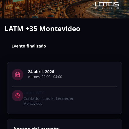
LATM +35 Montevideo
Evento finalizado
24 abril, 2026
viernes
,
22:00
-
04:00
Lotus WTC
Contador Luis E. Lecueder
Montevideo