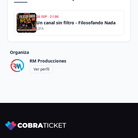
26 SEP
·
21:00
Un canal sin filtro - Filosofando Nada
LIFA
Organiza
RM Producciones
Ver perfil