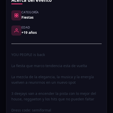
Acerca del evento
CATEGORÍA
Fiestas
EDAD
+19 años
YOU PEOPLE is back
La fiesta que marco tendencia esta de vuelta
La mezcla de la elegancia, la musica y la energía
vuelven a reunirnos en un nuevo spot
3 deejays van a encender la pista con lo mejor del
house, reggaeton y los hits que no pueden faltar
Dress code: semiformal