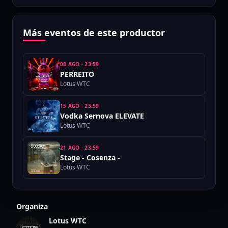
Más eventos de este productor
08 AGO
·
23:59
PERREITO
Lotus WTC
15 AGO
·
23:59
Vodka Sernova ELEVATE
Lotus WTC
21 AGO
·
23:59
Stage - Cosenza -
Lotus WTC
Organiza
Lotus WTC